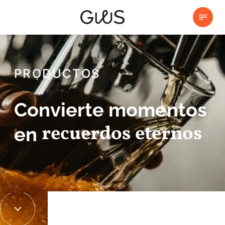
PRODUCTOS
Convierte momentos
recuerdos eternos
en