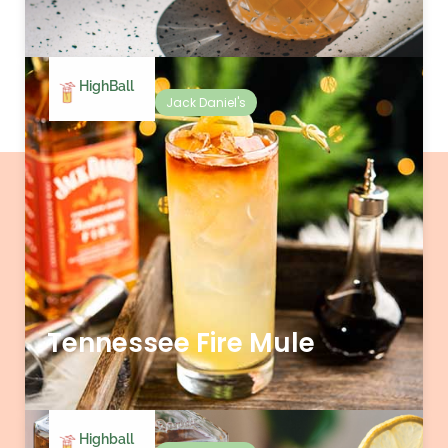
HighBall
Jack Daniel's
Tennessee Fire Mule
Highball