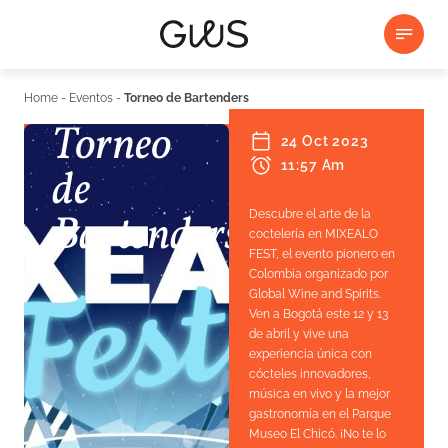
Home
-
Eventos
-
Torneo de Bartenders
Torneo
24 Oct 2023
11:57 Am
de
Bartenders
Descubre el arte de la
coctelería en MIXEALO
FEST, el evento pionero en
Colombia organizado por
Global Wine and Spirits.
Ven a Bogotá este 12 y 13
de abril y vive una
experiencia única con
cócteles innovadores,
música en vivo y la mejor
gastronomía en el Parque
Museo El Chicó. ¡No te lo