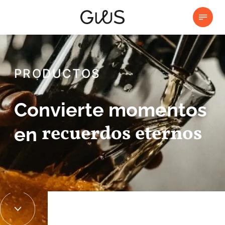
PRODUCTOS
Convierte momentos
recuerdos eternos
en