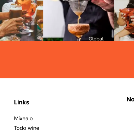
No
Links
Mixealo
Todo wine