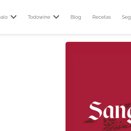
alo
Todowine
Blog
Recetas
Seg