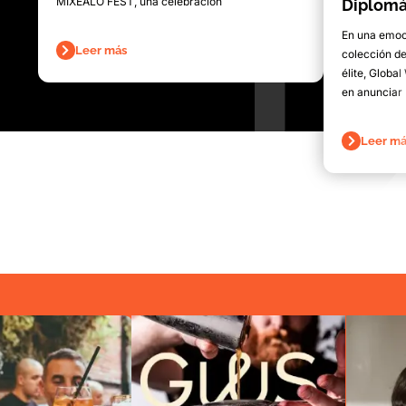
MIXEALO FEST, una celebración
Diplomá
En una emoc
Leer más
colección de
élite, Globa
en anunciar
Leer má