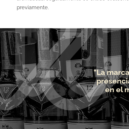
previamente.
"La marca
presenci
en el 