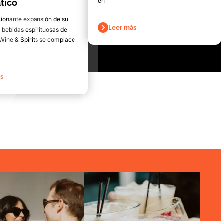
en
tico
ionante expansión de su
Leer más
 bebidas espirituosas de
l Wine & Spirits se complace
s