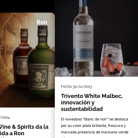
Ron
Fecha
30/11/2023
Trivento White Malbec,
innovación y
sustentabilidad
/2024
El novedoso “blanc de noir” se destaca
por su color plata brillante, frescura y
ine & Spirits da la
marcada presencia de manzana verde
ida a Ron