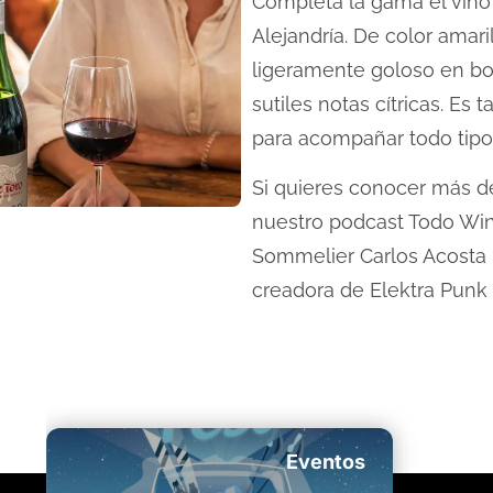
Completa la gama el vino
Alejandría. De color amari
ligeramente goloso en boc
sutiles notas cítricas. Es
para acompañar todo tipo
Si quieres conocer más de
nuestro podcast Todo Win
Sommelier Carlos Acosta
creadora de Elektra Punk
Eventos