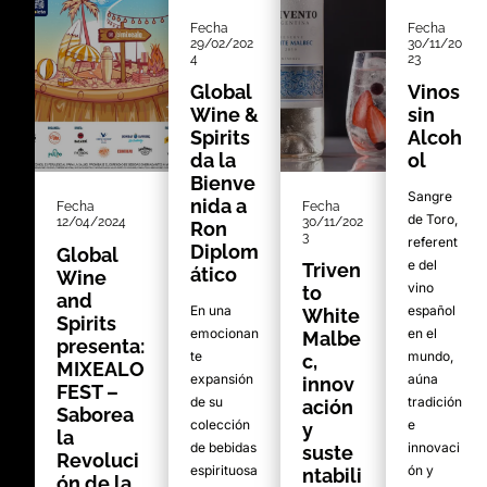
Fecha
Fecha
29/02/202
30/11/20
4
23
Global
Vinos
Wine &
sin
Spirits
Alcoh
da la
ol
Bienve
Sangre
nida a
Fecha
Fecha
de Toro,
12/04/2024
30/11/202
Ron
3
referent
Diplom
Global
e del
Triven
ático
Wine
vino
to
and
En una
español
White
Spirits
emocionan
en el
Malbe
presenta:
te
mundo,
c,
MIXEALO
expansión
aúna
innov
FEST –
de su
tradición
ación
Saborea
colección
e
y
la
de bebidas
innovaci
suste
Revoluci
espirituosa
ón y
ntabili
ón de la