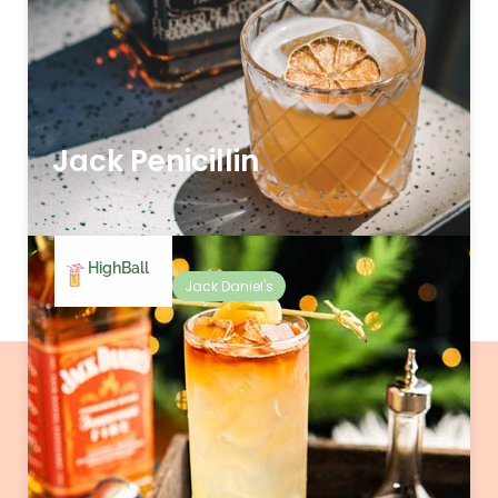
Jack Penicillin
HighBall
Jack Daniel's