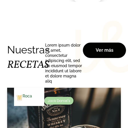
Lorem ipsum dolor
Nuestras
Ver más
sit amet,
consectetur
RECETAS
adipiscing elit, sed
do eiusmod tempor
incididunt ut labore
et dolore magna
aliq
Roca
Jack Daniel's