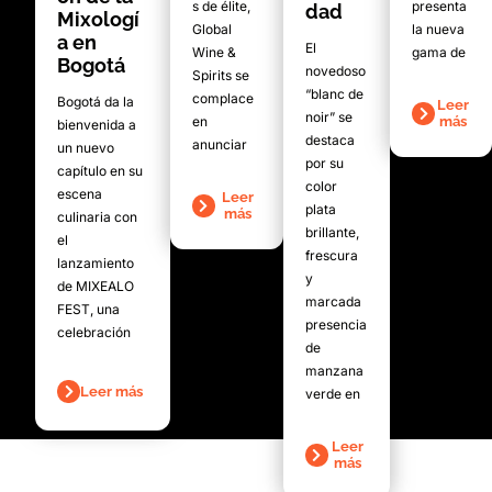
s de élite,
presenta
dad
Mixologí
Global
la nueva
a en
El
Wine &
gama de
Bogotá
novedoso
Spirits se
“blanc de
complace
Bogotá da la
Leer
noir” se
en
más
bienvenida a
destaca
anunciar
un nuevo
por su
capítulo en su
color
escena
Leer
plata
más
culinaria con
brillante,
el
frescura
lanzamiento
y
de MIXEALO
marcada
FEST, una
presencia
celebración
de
manzana
Leer más
verde en
Leer
más