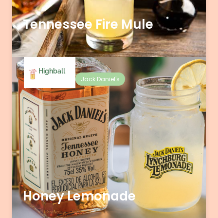
Tennessee Fire Mule
Highball
Jack Daniel's
Honey Lemonade