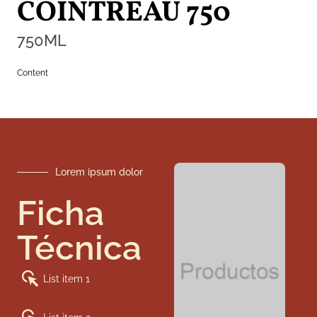
COINTREAU 750
750
ML
Content
Lorem ipsum dolor
Ficha
Técnica
List item 1