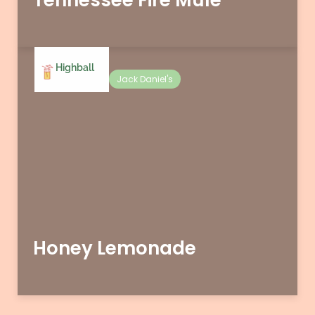
Tennessee Fire Mule
Highball
Jack Daniel's
Honey Lemonade