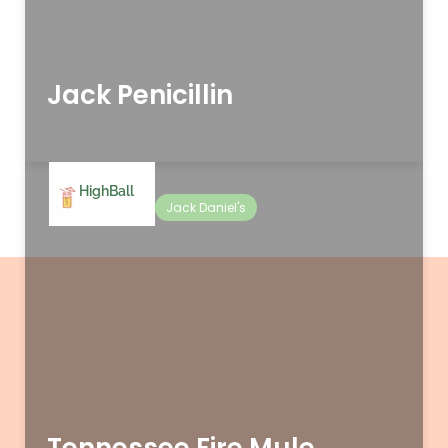
Jack Penicillin
HighBall
Jack Daniel's