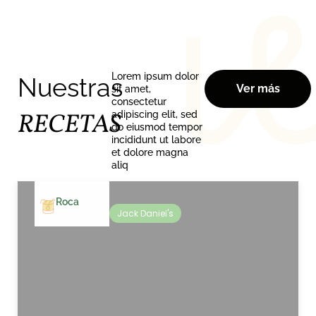
Lorem ipsum dolor
Nuestras
Ver más
sit amet,
consectetur
RECETAS
adipiscing elit, sed
do eiusmod tempor
incididunt ut labore
et dolore magna
aliq
Roca
Jack Daniel's