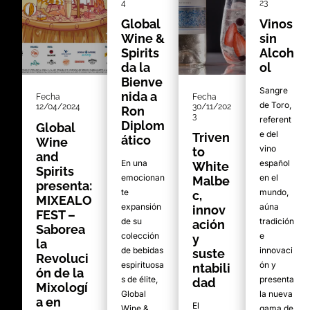
4
23
Global
Vinos
Wine &
sin
Spirits
Alcoh
da la
ol
Bienve
Sangre
nida a
Fecha
Fecha
de Toro,
12/04/2024
30/11/202
Ron
3
referent
Diplom
Global
e del
Triven
ático
Wine
vino
to
and
En una
español
White
Spirits
emocionan
en el
Malbe
presenta:
te
mundo,
c,
MIXEALO
expansión
aúna
innov
FEST –
de su
tradición
ación
Saborea
colección
e
y
la
de bebidas
innovaci
suste
Revoluci
espirituosa
ón y
ntabili
ón de la
s de élite,
presenta
dad
Mixologí
Global
la nueva
a en
El
Wine &
gama de