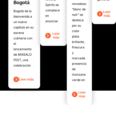
Bogotá
novedoso
Spirits se
“blanc de
complace
Bogotá da la
Leer
noir” se
en
más
bienvenida a
destaca
anunciar
un nuevo
por su
capítulo en su
color
escena
Leer
plata
más
culinaria con
brillante,
el
frescura
lanzamiento
y
de MIXEALO
marcada
FEST, una
presencia
celebración
de
manzana
Leer más
verde en
Leer
más