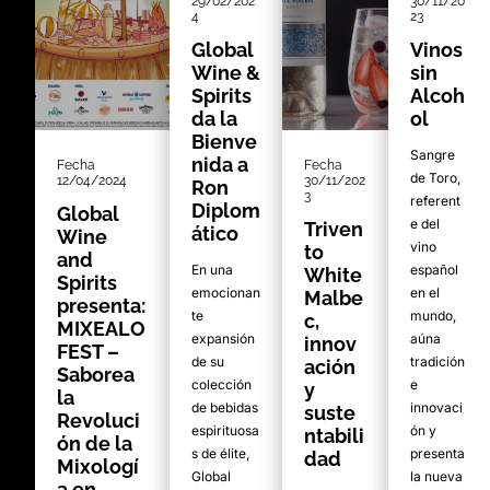
29/02/202
30/11/20
4
23
Global
Vinos
Wine &
sin
Spirits
Alcoh
da la
ol
Bienve
Sangre
nida a
Fecha
Fecha
de Toro,
12/04/2024
30/11/202
Ron
3
referent
Diplom
Global
e del
Triven
ático
Wine
vino
to
and
En una
español
White
Spirits
emocionan
en el
Malbe
presenta:
te
mundo,
c,
MIXEALO
expansión
aúna
innov
FEST –
de su
tradición
ación
Saborea
colección
e
y
la
de bebidas
innovaci
suste
Revoluci
espirituosa
ón y
ntabili
ón de la
s de élite,
presenta
dad
Mixologí
Global
la nueva
a en