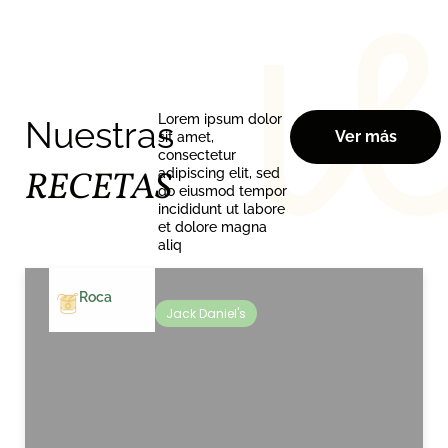
Lorem ipsum dolor
Nuestras
Ver más
sit amet,
consectetur
RECETAS
adipiscing elit, sed
do eiusmod tempor
incididunt ut labore
et dolore magna
aliq
Roca
Jack Daniel's