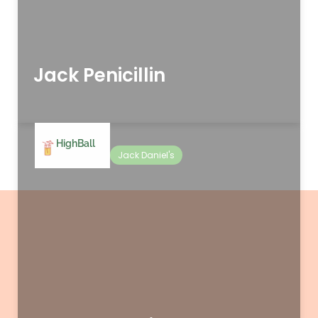
Jack Penicillin
HighBall
Jack Daniel's