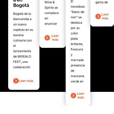
El
Wine &
gama de
Bogotá
novedoso
Spirits se
“blanc de
complace
Bogotá da la
Leer
noir” se
en
más
bienvenida a
destaca
anunciar
un nuevo
por su
capítulo en su
color
escena
Leer
plata
más
culinaria con
brillante,
el
frescura
lanzamiento
y
de MIXEALO
marcada
FEST, una
presencia
celebración
de
manzana
Leer más
verde en
Leer
más