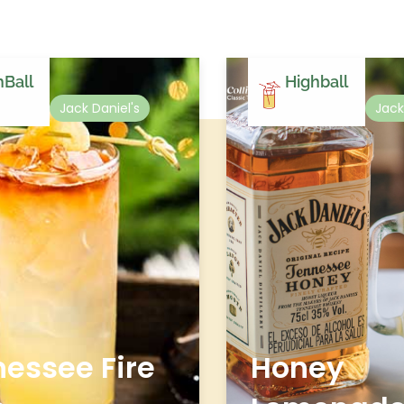
hBall
Highball
Jack Daniel's
Jack
essee Fire
Honey