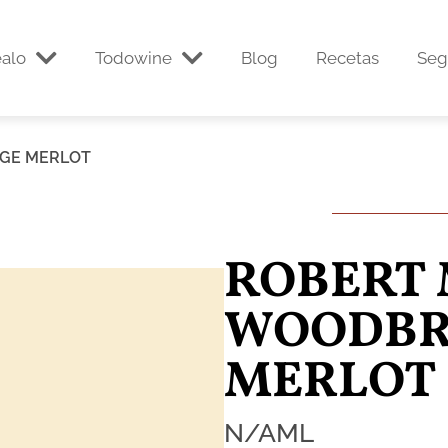
alo
Todowine
Blog
Recetas
Seg
GE MERLOT
ROBERT
WOODBR
MERLOT
N/A
ML