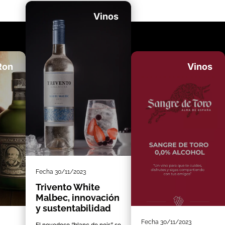
Vinos
Ron
Vinos
Fecha
30/11/2023
Trivento White
Malbec, innovación
y sustentabilidad
Fecha
30/11/2023
El novedoso “blanc de noir” se