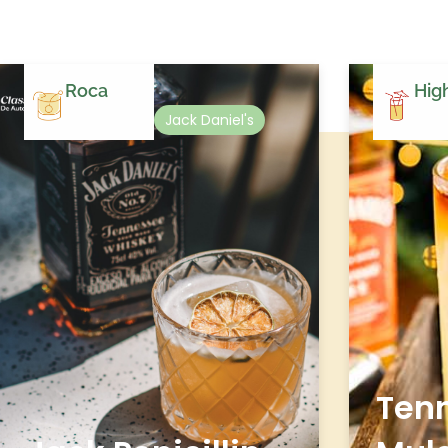
Roca
Hig
Jack Daniel's
Tenn