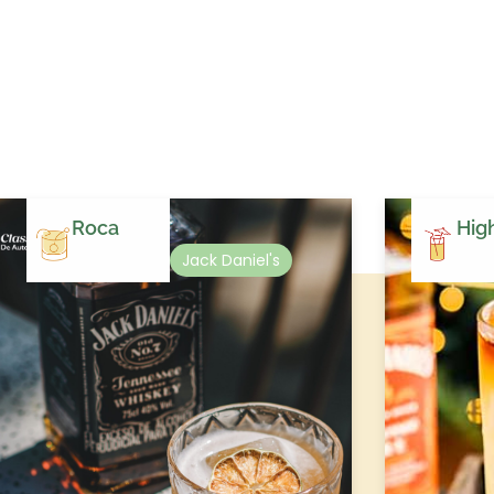
Roca
Hig
Jack Daniel's