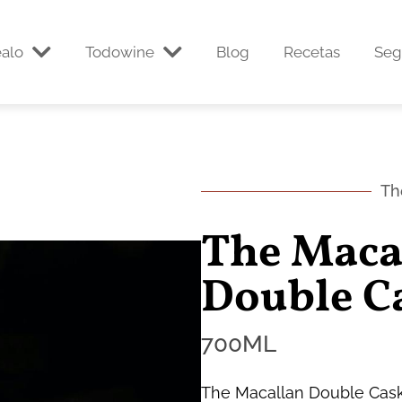
alo
Todowine
Blog
Recetas
Seg
Th
The Maca
Double Ca
700
ML
The Macallan Double Cask