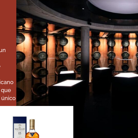
 un
e
icano
o que
r único
oble
notas