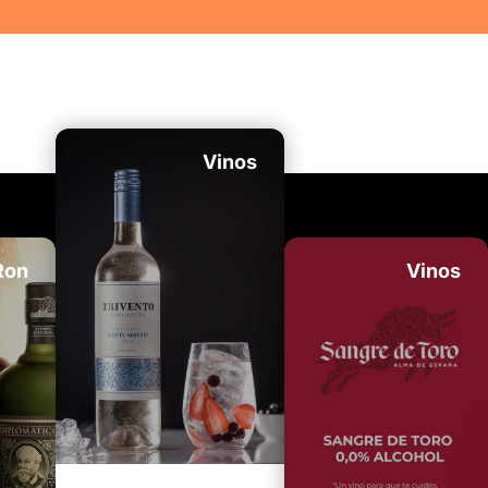
r más
Ver más
Vinos
Ron
Vinos