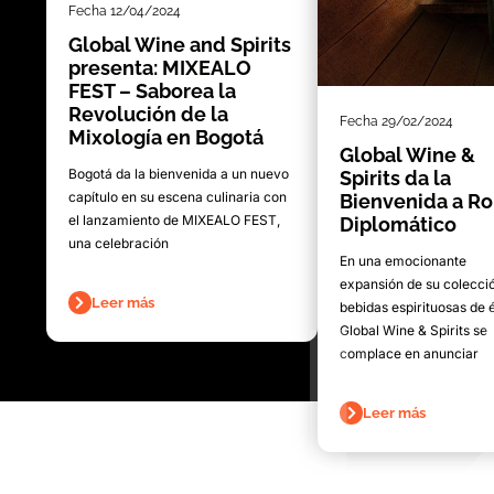
Fecha
12/04/2024
Global Wine and Spirits
presenta: MIXEALO
FEST – Saborea la
Revolución de la
Fecha
29/02/2024
Mixología en Bogotá
Global Wine &
Bogotá da la bienvenida a un nuevo
Spirits da la
capítulo en su escena culinaria con
Bienvenida a R
el lanzamiento de MIXEALO FEST,
Diplomático
una celebración
En una emocionante
expansión de su colecci
Leer más
bebidas espirituosas de é
Global Wine & Spirits se
complace en anunciar
Leer más