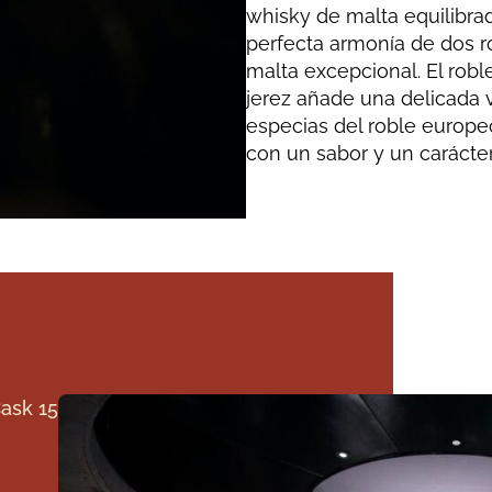
whisky de malta equilibra
perfecta armonía de dos r
malta excepcional. El rob
jerez añade una delicada va
especias del roble europe
con un sabor y un carácter
ask 15