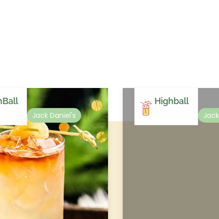
hBall
Highball
Jack Daniel's
Jack