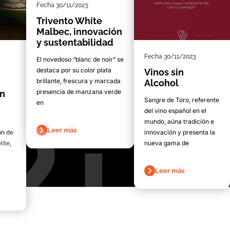
Fecha
30/11/2023
Trivento White
Malbec, innovación
y sustentabilidad
Fecha
30/11/2023
El novedoso “blanc de noir” se
destaca por su color plata
Vinos sin
brillante, frescura y marcada
Alcohol
presencia de manzana verde
on
Sangre de Toro, referente
en
del vino español en el
mundo, aúna tradición e
Leer más
ón de
innovación y presenta la
lite,
nueva gama de
Leer más