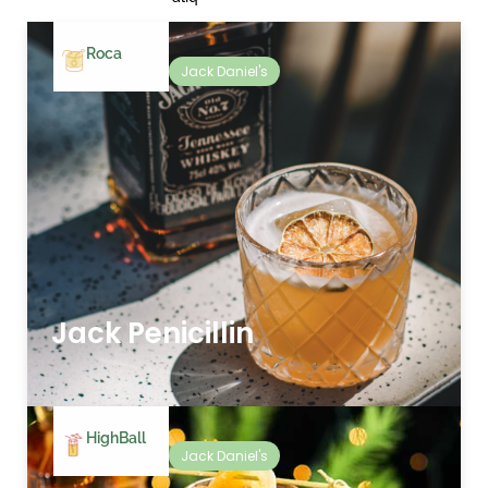
Roca
Jack Daniel's
Jack Penicillin
HighBall
Jack Daniel's