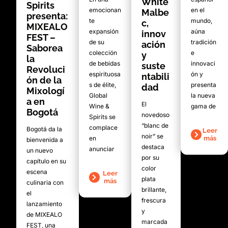
White
Spirits
emocionan
en el
Malbe
presenta:
te
mundo,
c,
MIXEALO
expansión
aúna
innov
FEST –
de su
tradición
ación
Saborea
colección
e
y
la
de bebidas
innovaci
suste
Revoluci
espirituosa
ón y
ntabili
ón de la
s de élite,
presenta
dad
Mixologí
Global
la nueva
a en
El
Wine &
gama de
Bogotá
novedoso
Spirits se
“blanc de
complace
Bogotá da la
Leer
noir” se
en
más
bienvenida a
destaca
anunciar
un nuevo
por su
capítulo en su
color
escena
Leer
plata
más
culinaria con
brillante,
el
frescura
lanzamiento
y
de MIXEALO
marcada
FEST, una