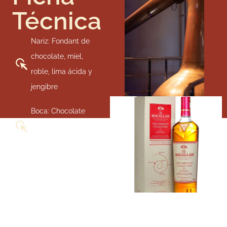
Técnica
Nariz: Fondant de
chocolate, miel,
roble, lima ácida y
jengibre
Boca: Chocolate
negro, miel, dátiles,
vainilla y canela.