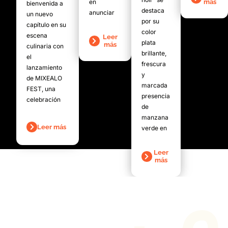
en
más
bienvenida a
destaca
anunciar
un nuevo
por su
capítulo en su
color
escena
Leer
plata
más
culinaria con
brillante,
el
frescura
lanzamiento
y
de MIXEALO
marcada
FEST, una
presencia
celebración
de
manzana
Leer más
verde en
Leer
más