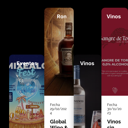
Ron
Vinos
Eventos
Vinos
Fecha
Fecha
29/02/202
30/11/20
4
23
Global
Vinos
Wine &
sin