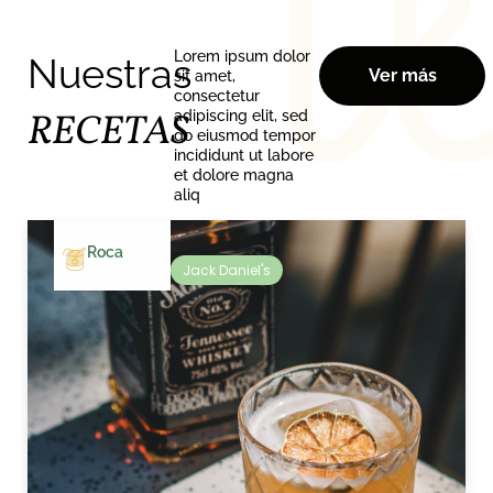
Lorem ipsum dolor
Nuestras
Ver más
sit amet,
consectetur
RECETAS
adipiscing elit, sed
do eiusmod tempor
incididunt ut labore
et dolore magna
aliq
Roca
Jack Daniel's