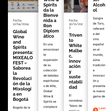
Spirits
Alcoh
da la
ol
Bienve
Sangre
nida a
Fecha
Fecha
de Toro,
12/04/2024
30/11/202
Ron
3
referent
Diplom
Global
e del
Triven
ático
Wine
vino
to
and
En una
español
White
Spirits
emocionan
en el
Malbe
presenta:
te
mundo,
c,
MIXEALO
expansión
aúna
innov
FEST –
de su
tradición
ación
Saborea
colección
e
y
la
de bebidas
innovaci
suste
Revoluci
espirituosa
ón y
ntabili
ón de la
s de élite,
presenta
dad
Mixologí
Global
la nueva
a en
El
Wine &
gama de
Bogotá
novedoso
Spirits se
“blanc de
complace
Bogotá da la
Leer
noir” se