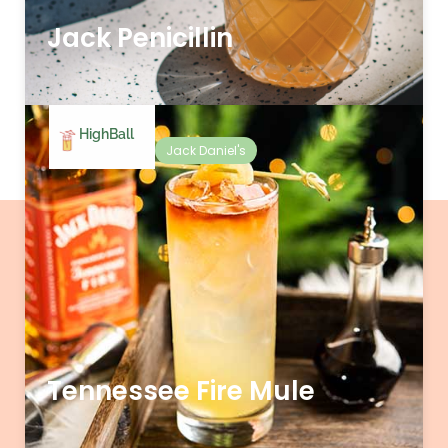
Jack Penicillin
HighBall
Jack Daniel's
Tennessee Fire Mule